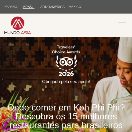
ESPAÑOL
BRASIL
LATINOAMÉRICA
MÉXICO
Obrigado pelo seu apoio!
Onde comer em Koh Phi Phi?
Descubra os 15 melhores
restaurantes para brasileiros