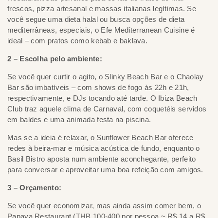
frescos, pizza artesanal e massas italianas legítimas. Se
você segue uma dieta halal ou busca opções de dieta
mediterrâneas, especiais, o Efe Mediterranean Cuisine é
ideal – com pratos como kebab e baklava.
2 – Escolha pelo ambiente:
Se você quer curtir o agito, o Slinky Beach Bar e o Chaolay
Bar são imbatíveis – com shows de fogo às 22h e 21h,
respectivamente, e DJs tocando até tarde. O Ibiza Beach
Club traz aquele clima de Carnaval, com coquetéis servidos
em baldes e uma animada festa na piscina.
Mas se a ideia é relaxar, o Sunflower Beach Bar oferece
redes à beira-mar e música acústica de fundo, enquanto o
Basil Bistro aposta num ambiente aconchegante, perfeito
para conversar e aproveitar uma boa refeição com amigos.
3 – Orçamento:
Se você quer economizar, mas ainda assim comer bem, o
Papaya Restaurant (THB 100-400 por pessoa ~ R$ 14 a R$