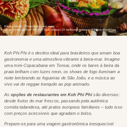
Página inicial
Inspiração para viajar
Onde comer em Koh Phi Phi? Descubra os 15 melhores restaurantes para brasileiros
Koh Phi Phi é o destino ideal para brasileiros que amam boa
gastronomia e uma atmosfera vibrante à beira-mar. Imagine
uma mini-Copacabana em Tonsai, onde os bares à beira da
praia brilham com luzes neon, os shows de fogo iluminam a
noite lembrando as fogueiras de São João, e a música ao
vivo vai do reggae tranquilo ao pop animado.
As
opções de restaurantes em Koh Phi Phi
são diversas:
desde frutos do mar frescos, passando pela autêntica
comida tailandesa, até pratos europeus familiares – tudo isso
com preços acessíveis que agradam o bolso.
Prepare-se para uma viagem gastronômica inesquecível