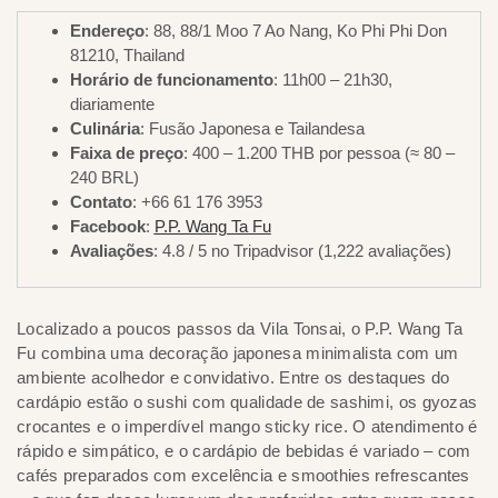
Endereço
: 88, 88/1 Moo 7 Ao Nang, Ko Phi Phi Don
81210, Thailand
Horário de funcionamento
: 11h00 – 21h30,
diariamente
Culinária
: Fusão Japonesa e Tailandesa
Faixa de preço
: 400 – 1.200 THB por pessoa (≈ 80 –
240 BRL)
Contato
: +66 61 176 3953
Facebook
:
P.P. Wang Ta Fu
Avaliações
: 4.8 / 5 no Tripadvisor (1,222 avaliações)
Localizado a poucos passos da Vila Tonsai, o P.P. Wang Ta
Fu combina uma decoração japonesa minimalista com um
ambiente acolhedor e convidativo. Entre os destaques do
cardápio estão o sushi com qualidade de sashimi, os gyozas
crocantes e o imperdível mango sticky rice. O atendimento é
rápido e simpático, e o cardápio de bebidas é variado – com
cafés preparados com excelência e smoothies refrescantes