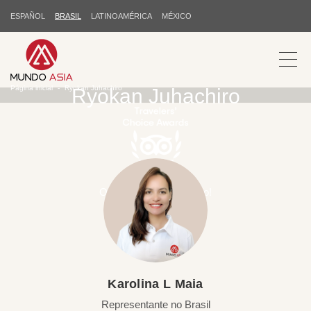
ESPAÑOL
BRASIL
LATINOAMÉRICA
MÉXICO
Página inicial
Ryokan Juhachiro
Ryokan Juhachiro
Obrigado pelo seu apoio!
Karolina L Maia
Representante no Brasil