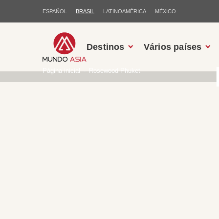
ESPAÑOL
BRASIL
LATINOAMÉRICA
MÉXICO
Destinos
Vários países
Página inicial
Rosewood Phuket