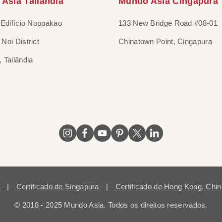
Asia Tailândia
Mundo Asia Cingapura
 Edifício Noppakao
133 New Bridge Road #08-01
Noi District
Chinatown Point, Cingapura
 Tailândia
ã
|
Certificado de Singapura
|
Certificado de Hong Kong, Chi
© 2018 - 2025 Mundo Asia. Todos os direitos reservados.