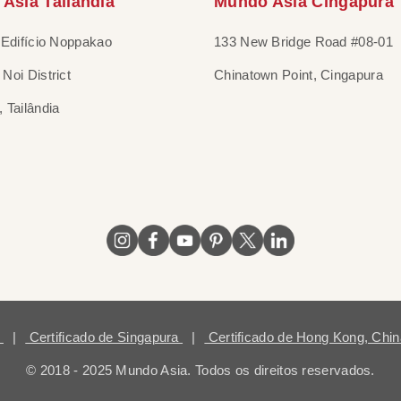
Asia Tailândia
Mundo Asia Cingapura
 Edifício Noppakao
133 New Bridge Road #08-01
Noi District
Chinatown Point, Cingapura
 Tailândia
ã
|
Certificado de Singapura
|
Certificado de Hong Kong, Chi
© 2018 - 2025 Mundo Asia. Todos os direitos reservados.