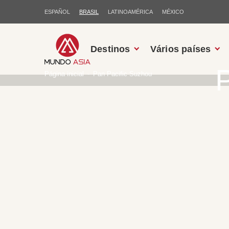
ESPAÑOL
BRASIL
LATINOAMÉRICA
MÉXICO
Destinos
Vários países
Página inicial
Pan Pacific Suzhou