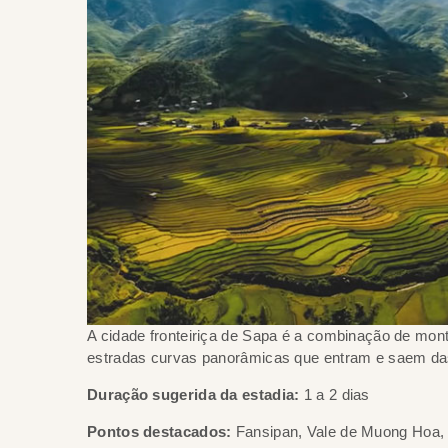
A cidade fronteiriça de Sapa é a combinação de mon
estradas curvas panorâmicas que entram e saem d
Duração sugerida da estadia:
1 a 2 dias
Pontos destacados:
Fansipan, Vale de Muong Hoa, 