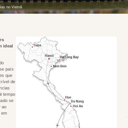
dias no Vietnã
es
m ideal
do
sse país
tes que
rível de
ncias
 é tempo
quado se
r ao
r em