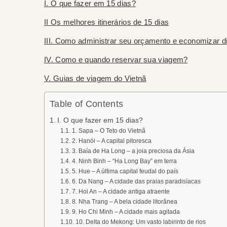
I. O que fazer em 15 dias?
II Os melhores itinerários de 15 dias
III. Como administrar seu orçamento e economizar d
IV. Como e quando reservar sua viagem?
V. Guias de viagem do Vietnã
Table of Contents
I. O que fazer em 15 dias?
1. Sapa – O Teto do Vietnã
2. Hanói – A capital pitoresca
3. Baía de Ha Long – a joia preciosa da Ásia
4. Ninh Binh – “Ha Long Bay” em terra
5. Hue – A última capital feudal do país
6. Da Nang – A cidade das praias paradisíacas
7. Hoi An – A cidade antiga atraente
8. Nha Trang – A bela cidade litorânea
9. Ho Chi Minh – A cidade mais agitada
10. Delta do Mekong: Um vasto labirinto de rios