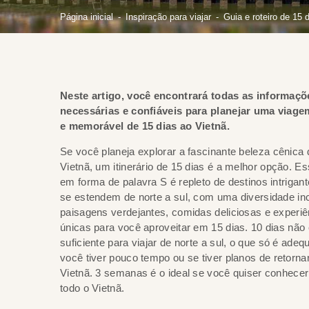
Página inicial
Inspiração para viajar
Guia e roteiro de 15 
Neste artigo, você encontrará todas as informaçõ
necessárias e confiáveis para planejar uma viage
e memorável de 15 dias ao Vietnã.
Se você planeja explorar a fascinante beleza cênica 
Vietnã, um itinerário de 15 dias é a melhor opção. E
em forma de palavra S é repleto de destinos intrigan
se estendem de norte a sul, com uma diversidade inc
paisagens verdejantes, comidas deliciosas e experiê
únicas para você aproveitar em 15 dias. 10 dias não
suficiente para viajar de norte a sul, o que só é ade
você tiver pouco tempo ou se tiver planos de retorna
Vietnã. 3 semanas é o ideal se você quiser conhece
todo o Vietnã.