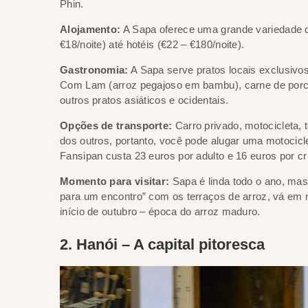
Phin.
Alojamento:
A Sapa oferece uma grande variedade de
€18/noite) até hotéis (€22 – €180/noite).
Gastronomia:
A Sapa serve pratos locais exclusivos
Com Lam (arroz pegajoso em bambu), carne de porco 
outros pratos asiáticos e ocidentais.
Opções de transporte:
Carro privado, motocicleta, 
dos outros, portanto, você pode alugar uma motocicle
Fansipan custa 23 euros por adulto e 16 euros por cr
Momento para visitar:
Sapa é linda todo o ano, mas
para um encontro” com os terraços de arroz, vá em m
início de outubro – época do arroz maduro.
2. Hanói – A capital pitoresca