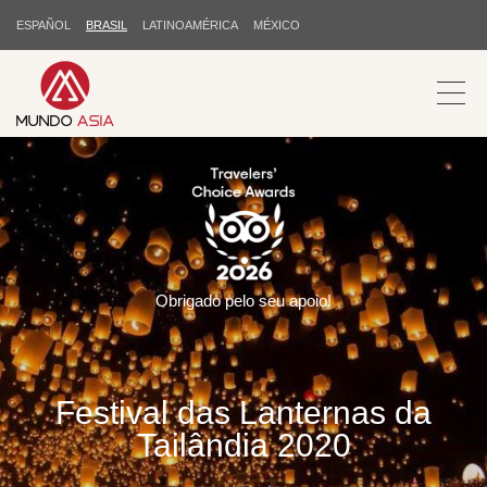
ESPAÑOL
BRASIL
LATINOAMÉRICA
MÉXICO
Obrigado pelo seu apoio!
Festival das Lanternas da
Tailândia 2020