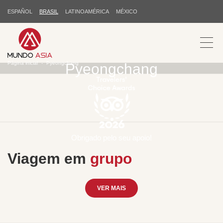
ESPAÑOL
BRASIL
LATINOAMÉRICA
MÉXICO
Página inicial
Pyeongchang
Pyeongchang
Obrigado pelo seu apoio!
Viagem em
grupo
VER MAIS