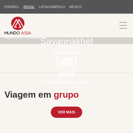
ESPAÑOL
BRASIL
LATINOAMÉRICA
MÉXICO
Página inicial
Savannakhet
Savannakhet
Obrigado pelo seu apoio!
Viagem em
grupo
VER MAIS