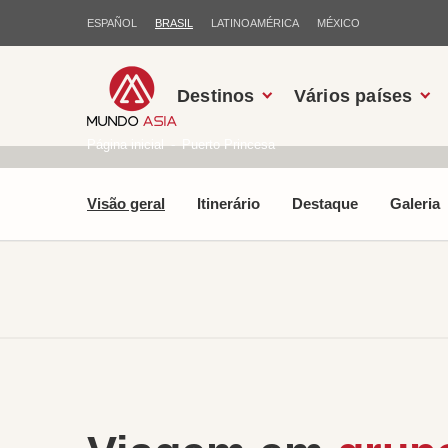
ESPAÑOL
BRASIL
LATINOAMÉRICA
MÉXICO
Destinos
Vários países
Página inicial
Puerto Princesa
Visão geral
Itinerário
Destaque
Galeria