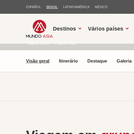
ESPAÑOL
BRASIL
LATINOAMÉRICA
MÉXICO
Destinos
Vários países
Página inicial
Palácio Real
Visão geral
Itinerário
Destaque
Galeria