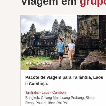
Viagem em
grup
18 Dia / 17 Noite
Pacote de viagem para Tailândia, Laos
e Camboja.
Tailândia - Laos - Camboja
Bangkok, Chiang Mai, Luang Prabang, Siem
Reap, Phuket, Ilhas Phi Phi