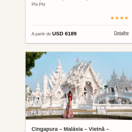
Phi Phi
★★★★
Detalhe
USD 6189
A partir de
21 Dia / 20 Noite
Cingapura – Malásia – Vietnã –