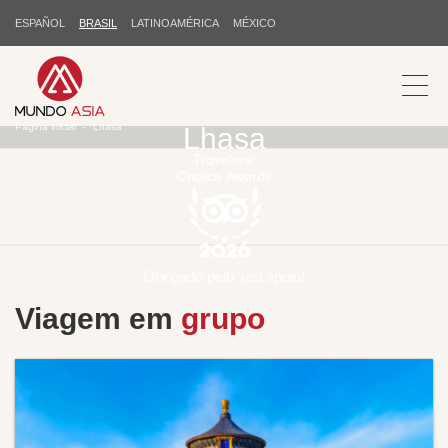
ESPAÑOL
BRASIL
LATINOAMÉRICA
MÉXICO
Página inicial
Lhasa
Lhasa
Obrigado pelo seu apoio!
Viagem em
grupo