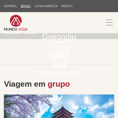
ESPAÑOL
BRASIL
LATINOAMÉRICA
MÉXICO
Página inicial
Gyeongju
Gyeongju
Obrigado pelo seu apoio!
Viagem em
grupo