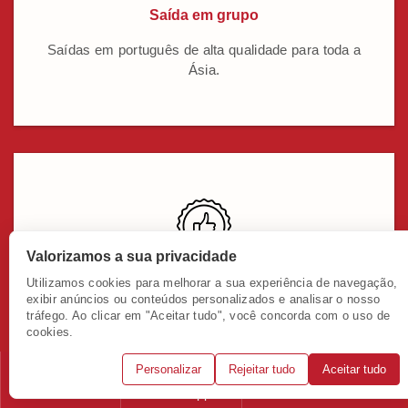
Saída em grupo
Saídas em português de alta qualidade para toda a
Ásia.
Valorizamos a sua privacidade
Pagamento fácil
Utilizamos cookies para melhorar a sua experiência de navegação,
exibir anúncios ou conteúdos personalizados e analisar o nosso
tráfego. Ao clicar em "Aceitar tudo", você concorda com o uso de
Pagamento via PIX, boletos ou cartões. Parcelamento
cookies.
em até 12 vezes.
Personalizar
Rejeitar tudo
Aceitar tudo
Telefone
WhatsApp
Solicitar consulta