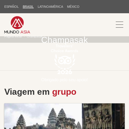
ESPAÑOL
BRASIL
LATINOAMÉRICA
MÉXICO
Página inicial
Champasak
Champasak
Obrigado pelo seu apoio!
Viagem em
grupo