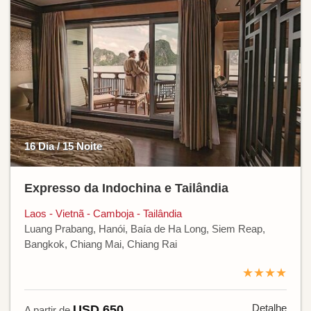
16 Dia / 15 Noite
Expresso da Indochina e Tailândia
Laos - Vietnã - Camboja - Tailândia
Luang Prabang, Hanói, Baía de Ha Long, Siem Reap,
Bangkok, Chiang Mai, Chiang Rai
★★★★
Detalhe
USD 650
A partir de