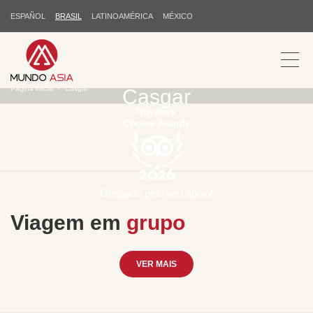
ESPAÑOL
BRASIL
LATINOAMÉRICA
MÉXICO
Página inicial
Casgar
Casgar
Obrigado pelo seu apoio!
Viagem em
grupo
VER MAIS