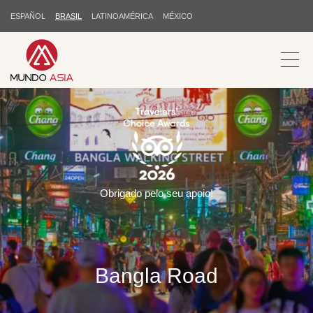
ESPAÑOL
BRASIL
LATINOAMÉRICA
MÉXICO
Obrigado pelo seu apoio!
Bangla Road