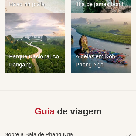
Haad rin praia
Ilha de james bond
Parque Nacional Ao
Aldeias em Koh
Pangang
Phang Nga
Guia
de viagem
Sobre a Baía de Phang Nga