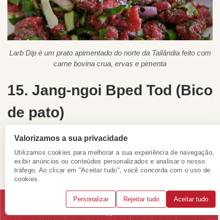
Larb Dip é um prato apimentado do norte da Tailândia feito com
carne bovina crua, ervas e pimenta
15. Jang-ngoi Bped Tod (Bico
de pato)
Essa iguaria inusitada de rua consiste em bicos de pato
Valorizamos a sua privacidade
fritos, previamente marinados em especiarias tailandesas e
Utilizamos cookies para melhorar a sua experiência de navegação,
servidos bem crocantes em barracas de mercados locais e
exibir anúncios ou conteúdos personalizados e analisar o nosso
pontos de encontro descontraídos.
tráfego. Ao clicar em "Aceitar tudo", você concorda com o uso de
cookies.
A experiência de provar? Uma casquinha crocante, sabor
picante e salgado, com cartilagem mastigável no meio.
Personalizar
Rejeitar tudo
Aceitar tudo
Enquanto os tailandeses costumam acompanhar com
Telefone
WhatsApp
Solicitar consulta
cerveja ou uísque como petisco de boteco, muitos viajantes