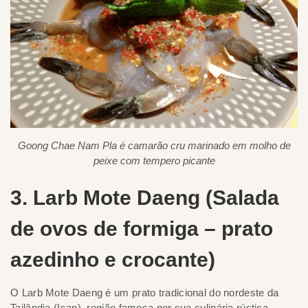
Goong Chae Nam Pla é camarão cru marinado em molho de
peixe com tempero picante
3. Larb Mote Daeng (Salada
de ovos de formiga – prato
azedinho e crocante)
O Larb Mote Daeng é um prato tradicional do nordeste da
Tailândia (Isan), região famosa por sua culinária rústica,