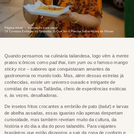
Página inicial
Inspiração para viajar
19 Comidas Exóticas da Tailândia: O Que Você Precisa Saber Antes de Provar
Quando pensamos na culinária tailandesa, logo vêm à mente
pratos icônicos como
pad thai
,
tom yum
ou o famoso
mango
sticky rice
– sabores que conquistaram amantes da
gastronomia no mundo todo. Mas, além dessas estrelas já
conhecidas, existe um universo ousado e intrigante de
comidas de rua na Tailândia, cheio de experiências exóticas
e, às vezes, desafiadoras.
De insetos fritos crocantes a embrião de pato (
balut
) e larvas
de abelha assadas, essas iguarias não apenas despertam
curiosidade, mas também revelam muito da cultura, da
história e do dia a dia do povo tailandês. Para viajantes
brasileiros que estão dispostos a sair da zona de conforto e