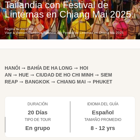
Tailandia con Festival de
Linternas en Chiang Mai 2025.
Página de inicio MX
Viaje a Vietnam Camboya Tailandia con Festival de Linternas en Chiang Mai 2025.
HANÓI
➙
BAHÍA DE HA LONG
➙
HOI
AN
➙
HUE
➙
CIUDAD DE HO CHI MINH
➙
SIEM
REAP
➙
BANGKOK
➙
CHIANG MAI
➙
PHUKET
DURACIÓN
IDIOMA DEL GUÍA
20 Días
Español
TIPO DE TOUR
TAMAÑO PROMEDIO
En grupo
8 - 12 yrs