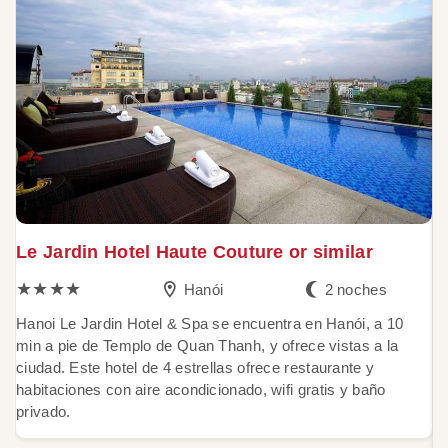
Le Jardin Hotel Haute Couture or similar
B
★★★★
Hanói
2 noches
Hanoi Le Jardin Hotel & Spa se encuentra en Hanói, a 10
B
min a pie de Templo de Quan Thanh, y ofrece vistas a la
c
ciudad. Este hotel de 4 estrellas ofrece restaurante y
di
habitaciones con aire acondicionado, wifi gratis y baño
m
privado.
lo
pr