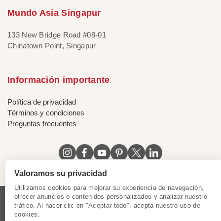
Mundo Asia Singapur
133 New Bridge Road #08-01
Chinatown Point, Singapur
Información importante
Política de privacidad
Términos y condiciones
Preguntas frecuentes
Valoramos su privacidad
Utilizamos cookies para mejorar su experiencia de navegación,
ofrecer anuncios o contenidos personalizados y analizar nuestro
tráfico. Al hacer clic en "Aceptar todo", acepta nuestro uso de
Licencia de Vietnam
|
Certificado de Singapur
|
cookies.
Certificado de Hong Kong, China
|
|
|
|