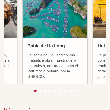
Bahía de Ha Long
Hoi A
tnam,
La Bahía de Ha Long es una
La peq
de una
magnífica obra maestra de la
conser
la vez
naturaleza, declarada como el
tradici
Patrimonio Mundial por la
detalle
UNESCO.
japone