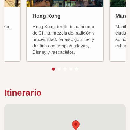
Hong Kong
Manil
ío Han,
Hong Kong: territorio autónomo
Manila 
ad
de China, mezcla de tradición y
ciudad 
modernidad, paraíso gourmet y
su rica
destino con templos, playas,
cultura
Disney y rascacielos.
Itinerario