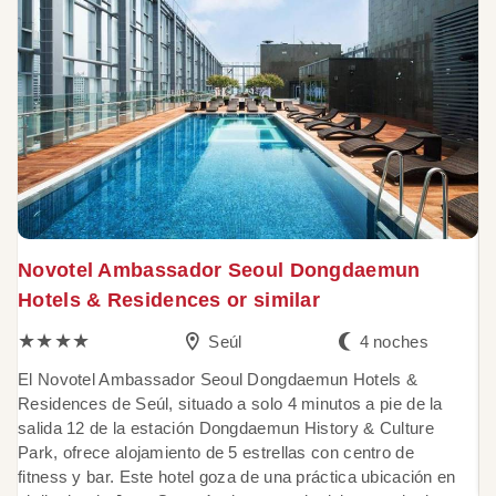
Novotel Ambassador Seoul Dongdaemun
R
Hotels & Residences or similar
★★★★
Seúl
4 noches
E
Sh
El Novotel Ambassador Seoul Dongdaemun Hotels &
K
Residences de Seúl, situado a solo 4 minutos a pie de la
t
salida 12 de la estación Dongdaemun History & Culture
ce
Park, ofrece alojamiento de 5 estrellas con centro de
se
fitness y bar. Este hotel goza de una práctica ubicación en