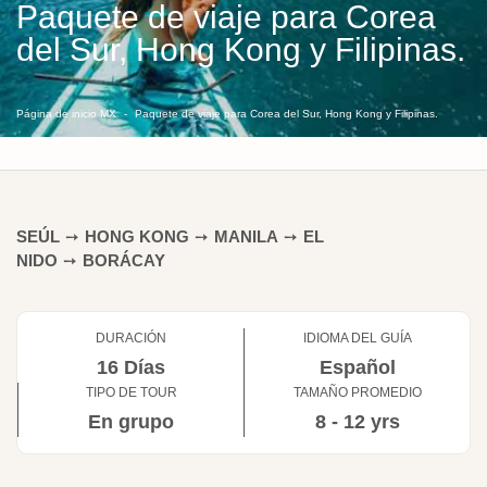
Paquete de viaje para Corea
del Sur, Hong Kong y Filipinas.
Página de inicio MX
Paquete de viaje para Corea del Sur, Hong Kong y Filipinas.
SEÚL
➙
HONG KONG
➙
MANILA
➙
EL
NIDO
➙
BORÁCAY
DURACIÓN
IDIOMA DEL GUÍA
16 Días
Español
TIPO DE TOUR
TAMAÑO PROMEDIO
En grupo
8 - 12 yrs