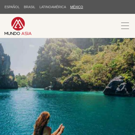
ESPAÑOL
BRASIL
LATINOAMÉRICA
MÉXICO