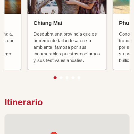
Chiang Mai
Phuke
landia,
Descubra una provincia que es
Conoci
tes con
firmemente tailandesa en su
tropica
y
ambiente, famosa por sus
por sus
 largo
innumerables puestos nocturnos
su prec
y sus festivales anuales.
bullici
Itinerario