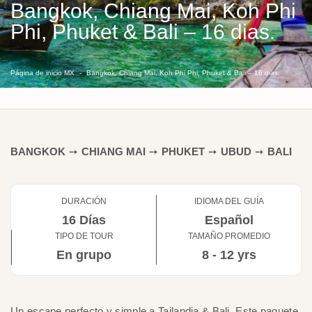
Bangkok, Chiang Mai, Koh Phi
Phi, Phuket & Bali – 16 dias.
Página de inicio MX
Bangkok, Chiang Mai, Koh Phi Phi, Phuket & Bali – 16 dias.
BANGKOK
➙
CHIANG MAI
➙
PHUKET
➙
UBUD
➙
BALI
DURACIÓN
IDIOMA DEL GUÍA
16 Días
Español
TIPO DE TOUR
TAMAÑO PROMEDIO
En grupo
8 - 12 yrs
Un escape perfecto y simple a Tailandia & Bali. Este paquete