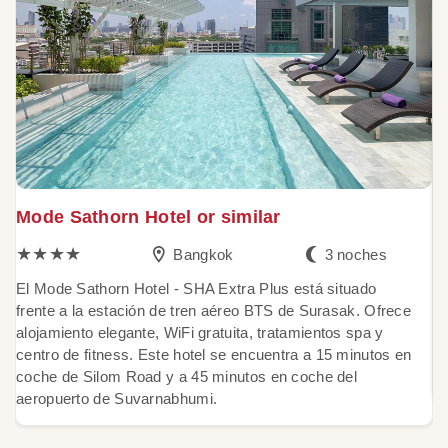
Mode Sathorn Hotel or similar
U
★★★★
Bangkok
3 noches
El Mode Sathorn Hotel - SHA Extra Plus está situado
U 
frente a la estación de tren aéreo BTS de Surasak. Ofrece
d
alojamiento elegante, WiFi gratuita, tratamientos spa y
re
centro de fitness. Este hotel se encuentra a 15 minutos en
ca
coche de Silom Road y a 45 minutos en coche del
di
aeropuerto de Suvarnabhumi.