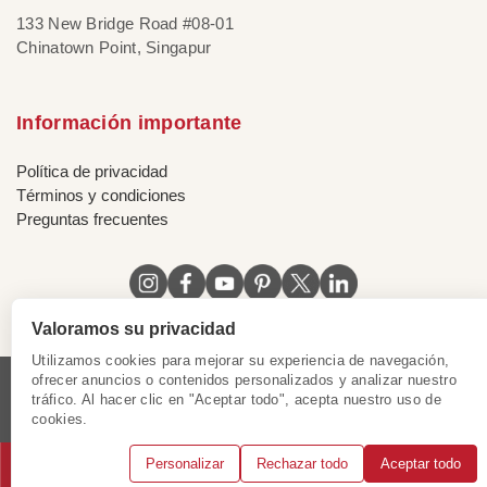
133 New Bridge Road #08-01
Chinatown Point, Singapur
Información importante
Política de privacidad
Términos y condiciones
Preguntas frecuentes
Valoramos su privacidad
Utilizamos cookies para mejorar su experiencia de navegación,
ofrecer anuncios o contenidos personalizados y analizar nuestro
tráfico. Al hacer clic en "Aceptar todo", acepta nuestro uso de
Licencia de Vietnam
|
Certificado de Singapur
|
cookies.
Certificado de Hong Kong, China
|
|
|
|
Personalizar
Rechazar todo
Aceptar todo
© 2018 - 2025 Mundo Asia. Reservados todos los derechos.