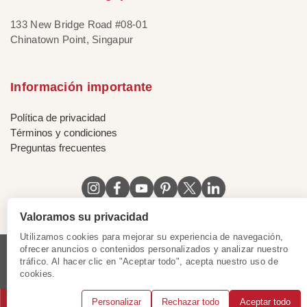
133 New Bridge Road #08-01
Chinatown Point, Singapur
Información importante
Política de privacidad
Términos y condiciones
Preguntas frecuentes
Valoramos su privacidad
Utilizamos cookies para mejorar su experiencia de navegación,
ofrecer anuncios o contenidos personalizados y analizar nuestro
tráfico. Al hacer clic en "Aceptar todo", acepta nuestro uso de
Licencia de Vietnam
|
Certificado de Singapur
|
cookies.
Certificado de Hong Kong, China
|
|
|
|
Personalizar
Rechazar todo
Aceptar todo
© 2018 - 2025 Mundo Asia. Reservados todos los derechos.