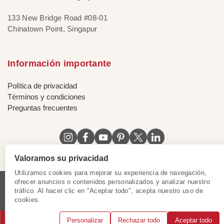
133 New Bridge Road #08-01
Chinatown Point, Singapur
Información importante
Política de privacidad
Términos y condiciones
Preguntas frecuentes
Valoramos su privacidad
Utilizamos cookies para mejorar su experiencia de navegación,
ofrecer anuncios o contenidos personalizados y analizar nuestro
tráfico. Al hacer clic en "Aceptar todo", acepta nuestro uso de
Licencia de Vietnam
|
Certificado de Singapur
|
cookies.
Certificado de Hong Kong, China
|
|
|
|
Personalizar
Rechazar todo
Aceptar todo
© 2018 - 2025 Mundo Asia. Reservados todos los derechos.