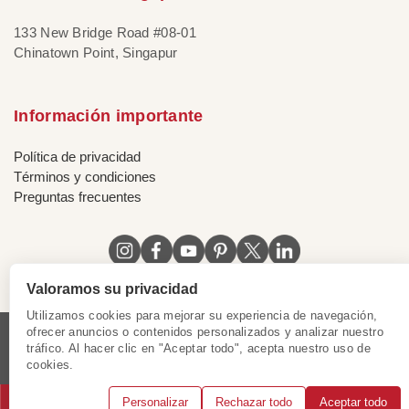
133 New Bridge Road #08-01
Chinatown Point, Singapur
Información importante
Política de privacidad
Términos y condiciones
Preguntas frecuentes
Valoramos su privacidad
Utilizamos cookies para mejorar su experiencia de navegación,
ofrecer anuncios o contenidos personalizados y analizar nuestro
tráfico. Al hacer clic en "Aceptar todo", acepta nuestro uso de
Licencia de Vietnam
|
Certificado de Singapur
|
cookies.
Certificado de Hong Kong, China
|
|
|
|
Personalizar
Rechazar todo
Aceptar todo
© 2018 - 2025 Mundo Asia. Reservados todos los derechos.