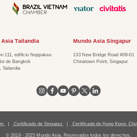
Asia Tailandia
Mundo Asia Singapur
ón 111, edificio Noppakao
133 New Bridge Road #08-01
 Noi de Bangkok
Chinatown Point, Singapur
 Tailandia
nam
|
Certificado de Singapur
|
Certificado de Hong Kong, Ch
© 2018 - 2025 Mundo Asia. Reservados todos los derechos.