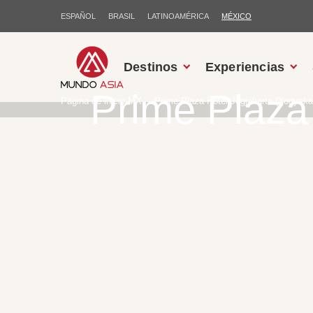
ESPAÑOL
BRASIL
LATINOAMÉRICA
MÉXICO
Destinos
Experiencias
Prime Plaza 
Página de inicio MX
Prime Plaza Hotel Jogjakarta (Yogyaka