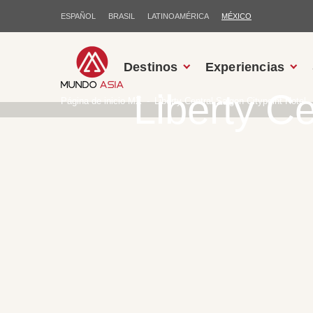
ESPAÑOL
BRASIL
LATINOAMÉRICA
MÉXICO
Destinos
Experiencias
Liberty Ce
Página de inicio MX
Liberty Central Saigon Citypoint Hotel