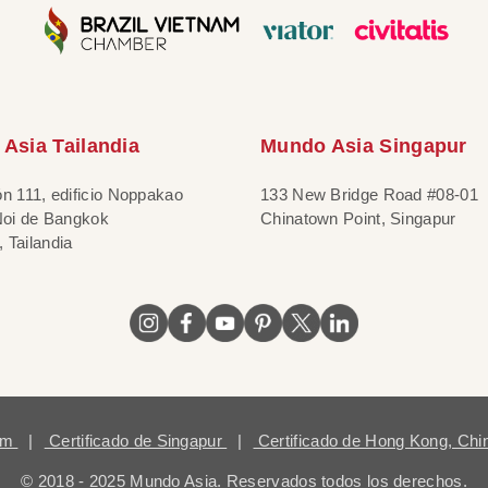
Asia Tailandia
Mundo Asia Singapur
ón 111, edificio Noppakao
133 New Bridge Road #08-01
 Noi de Bangkok
Chinatown Point, Singapur
 Tailandia
nam
|
Certificado de Singapur
|
Certificado de Hong Kong, Ch
© 2018 - 2025 Mundo Asia. Reservados todos los derechos.