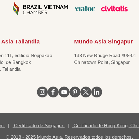
Asia Tailandia
Mundo Asia Singapur
ón 111, edificio Noppakao
133 New Bridge Road #08-01
 Noi de Bangkok
Chinatown Point, Singapur
 Tailandia
nam
|
Certificado de Singapur
|
Certificado de Hong Kong, Ch
© 2018 - 2025 Mundo Asia. Reservados todos los derechos.