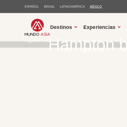
ESPAÑOL
BRASIL
LATINOAMÉRICA
MÉXICO
Destinos
Experiencias
Hampton b
Página de inicio MX
Hampton by Hilton Hangzhou Liangzhu