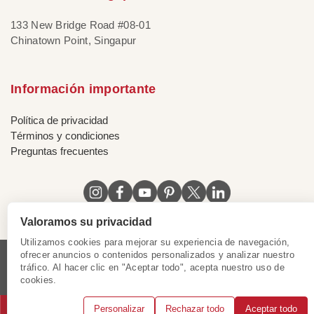
133 New Bridge Road #08-01
Chinatown Point, Singapur
Información importante
Política de privacidad
Términos y condiciones
Preguntas frecuentes
Valoramos su privacidad
Utilizamos cookies para mejorar su experiencia de navegación,
ofrecer anuncios o contenidos personalizados y analizar nuestro
tráfico. Al hacer clic en "Aceptar todo", acepta nuestro uso de
Licencia de Vietnam
|
Certificado de Singapur
|
cookies.
Certificado de Hong Kong, China
|
|
|
|
Personalizar
Rechazar todo
Aceptar todo
© 2018 - 2025 Mundo Asia. Reservados todos los derechos.