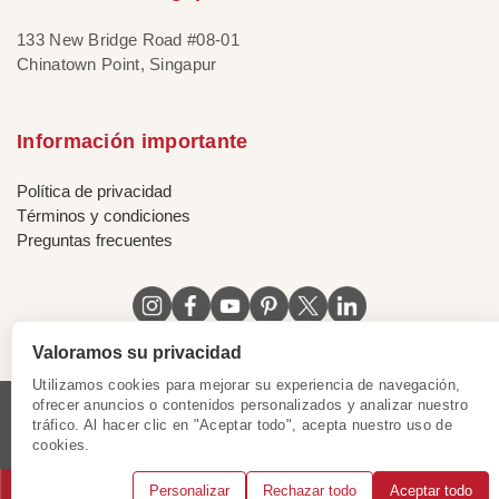
133 New Bridge Road #08-01
Chinatown Point, Singapur
Información importante
Política de privacidad
Términos y condiciones
Preguntas frecuentes
Valoramos su privacidad
Utilizamos cookies para mejorar su experiencia de navegación,
ofrecer anuncios o contenidos personalizados y analizar nuestro
tráfico. Al hacer clic en "Aceptar todo", acepta nuestro uso de
Licencia de Vietnam
|
Certificado de Singapur
|
cookies.
Certificado de Hong Kong, China
|
|
|
|
Personalizar
Rechazar todo
Aceptar todo
© 2018 - 2025 Mundo Asia. Reservados todos los derechos.