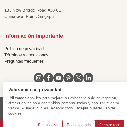
133 New Bridge Road #08-01
Chinatown Point, Singapur
Información importante
Política de privacidad
Términos y condiciones
Preguntas frecuentes
Valoramos su privacidad
Utilizamos cookies para mejorar su experiencia de navegación,
ofrecer anuncios o contenidos personalizados y analizar nuestro
tráfico. Al hacer clic en "Aceptar todo", acepta nuestro uso de
Licencia de Vietnam
|
Certificado de Singapur
|
cookies.
Certificado de Hong Kong, China
|
|
|
|
Personalizar
Rechazar todo
Aceptar todo
© 2018 - 2025 Mundo Asia. Reservados todos los derechos.