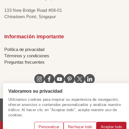
133 New Bridge Road #08-01
Chinatown Point, Singapur
Información importante
Política de privacidad
Términos y condiciones
Preguntas frecuentes
Valoramos su privacidad
Utilizamos cookies para mejorar su experiencia de navegación,
ofrecer anuncios o contenidos personalizados y analizar nuestro
tráfico. Al hacer clic en "Aceptar todo", acepta nuestro uso de
Licencia de Vietnam
|
Certificado de Singapur
|
cookies.
Certificado de Hong Kong, China
|
|
|
|
Personalizar
Rechazar todo
Aceptar todo
© 2018 - 2025 Mundo Asia. Reservados todos los derechos.