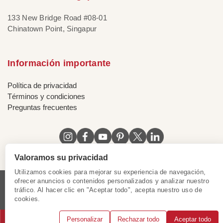
133 New Bridge Road #08-01
Chinatown Point, Singapur
Información importante
Política de privacidad
Términos y condiciones
Preguntas frecuentes
Valoramos su privacidad
Utilizamos cookies para mejorar su experiencia de navegación,
ofrecer anuncios o contenidos personalizados y analizar nuestro
tráfico. Al hacer clic en "Aceptar todo", acepta nuestro uso de
Licencia de Vietnam
|
Certificado de Singapur
|
cookies.
Certificado de Hong Kong, China
|
|
|
|
Personalizar
Rechazar todo
Aceptar todo
© 2018 - 2025 Mundo Asia. Reservados todos los derechos.