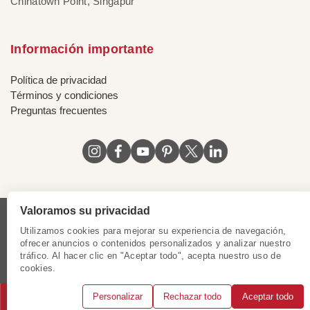
Chinatown Point, Singapur
Información importante
Política de privacidad
Términos y condiciones
Preguntas frecuentes
Valoramos su privacidad
Licencia de Vietnam
|
Certificado de Singapur
|
Utilizamos cookies para mejorar su experiencia de navegación,
Certificado de Hong Kong, China
|
Certificado de Chile
|
ofrecer anuncios o contenidos personalizados y analizar nuestro
tráfico. Al hacer clic en "Aceptar todo", acepta nuestro uso de
Certificado de Peru
|
Certificado de Mexico
|
cookies.
Certificado de Colombia
Personalizar
Rechazar todo
Aceptar todo
© 2018 - 2025 Mundo Asia. Reservados todos los derechos.