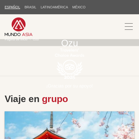
ESPAÑOL
BRASIL
LATINOAMÉRICA
MÉXICO
Página de inicio
Ozu
Ozu
¡Gracias por su apoyo!
Viaje en
grupo