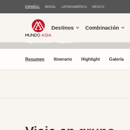
ESPAÑOL
BRASIL
LATINOAMÉRICA
MÉXICO
Destinos
Combinación
Página de inicio
Nagasaki
Resumen
Itinerario
Highlight
Galería