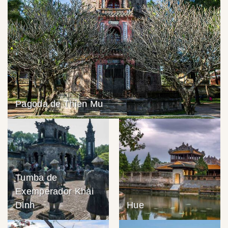
Pagoda de Thien Mu
Tumba de
Exemperador Khai
Dinh
Hue