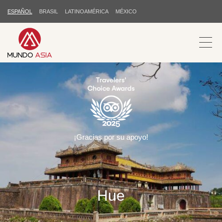
ESPAÑOL
BRASIL
LATINOAMÉRICA
MÉXICO
¡Gracias por su apoyo!
Hue