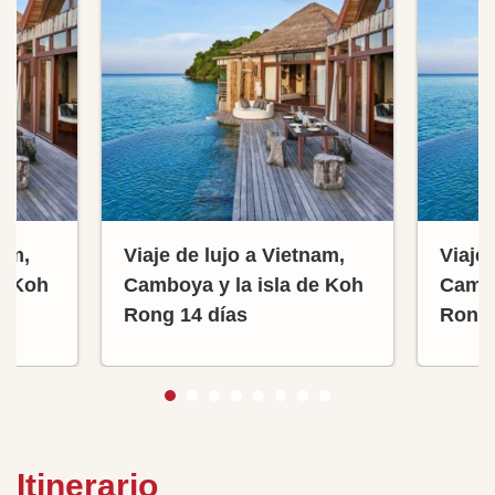
nam,
Viaje de lujo a Vietnam,
Viaje 
e Koh
Camboya y la isla de Koh
Cambo
Rong 14 días
Rong 
Itinerario