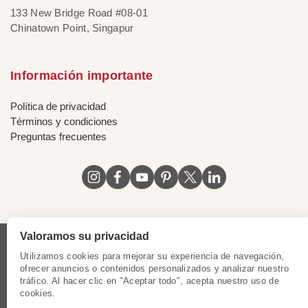
133 New Bridge Road #08-01
Chinatown Point, Singapur
Información importante
Política de privacidad
Términos y condiciones
Preguntas frecuentes
Valoramos su privacidad
Licencia de Vietnam
|
Certificado de Singapur
|
Utilizamos cookies para mejorar su experiencia de navegación,
Certificado de Hong Kong, China
|
Certificado de Chile
|
ofrecer anuncios o contenidos personalizados y analizar nuestro
tráfico. Al hacer clic en "Aceptar todo", acepta nuestro uso de
Certificado de Peru
|
Certificado de Mexico
|
cookies.
Certificado de Colombia