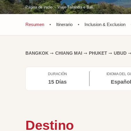
Página de inicio
Viaje Tailandia e Bali.
Resumen
•
Itinerario
•
Inclusion & Exclusion
BANGKOK
➙
CHIANG MAI
➙
PHUKET
➙
UBUD
DURACIÓN
IDIOMA DEL G
15 Días
Españo
Destino