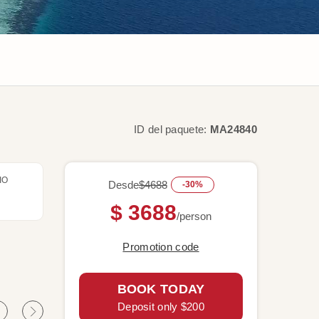
ID del paquete:
MA24840
IO
Desde
$4688
-30%
$ 3688
/person
Promotion code
BOOK TODAY
Deposit only $200