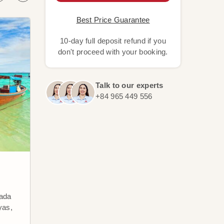
Best Price Guarantee
10-day full deposit refund if you
don't proceed with your booking.
Talk to our experts
+84 965 449 556
Ubud
Bali
Es uno de los principales centros
Essen
rada
artísticos y culturales de Bali y
vulca
yas,
como consecuencia ha
isola
desarrollado una importante
dell'