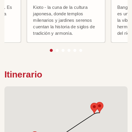
pón. Es
Kioto - la cuna de la cultura
Bangkok
 la
japonesa, donde templos
es una 
milenarios y jardines serenos
la vibr
cuentan la historia de siglos de
hermoso
tradición y armonía.
del río
Itinerario