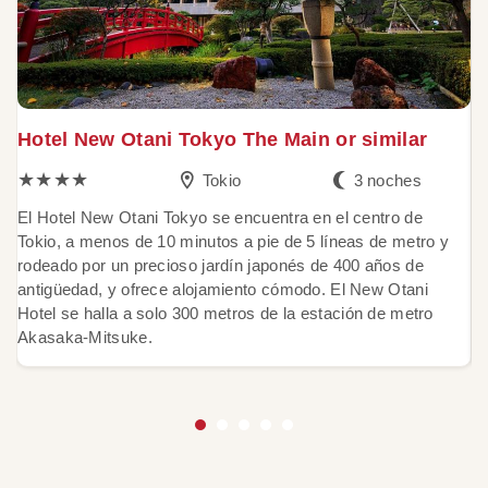
Hotel New Otani Tokyo The Main or similar
K
★★★★
Tokio
3 noches
El Hotel New Otani Tokyo se encuentra en el centro de
El
Tokio, a menos de 10 minutos a pie de 5 líneas de metro y
Ki
rodeado por un precioso jardín japonés de 400 años de
es
antigüedad, y ofrece alojamiento cómodo. El New Otani
h
Hotel se halla a solo 300 metros de la estación de metro
s
Akasaka-Mitsuke.
Wi