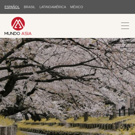
ESPAÑOL
BRASIL
LATINOAMÉRICA
MÉXICO