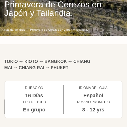
Primavera de Cerezos en
Japón y Tailandia.
Página de inicio
Primavera de Cerezos en Japón y Tailandia.
TOKIO
➙
KIOTO
➙
BANGKOK
➙
CHIANG
MAI
➙
CHIANG RAI
➙
PHUKET
DURACIÓN
IDIOMA DEL GUÍA
16 Días
Español
TIPO DE TOUR
TAMAÑO PROMEDIO
En grupo
8 - 12 yrs