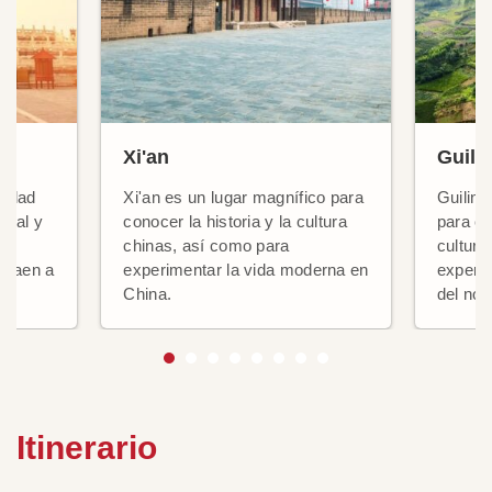
Xi'an
Guili
iudad
Xi'an es un lugar magnífico para
Guilin 
tural y
conocer la historia y la cultura
para co
es
chinas, así como para
cultura
atraen a
experimentar la vida moderna en
experim
China.
del nor
Itinerario