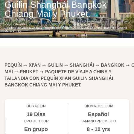
Guilin Shanghái Bangkok
Chiang Mai y Phuket.
Página de inicio
Paquete de viaje a China y Tailandia con Pequín Xi’an Guilin Shanghái Bangkok Chiang
Mai y Phuket.
PEQUÍN
➙
XI'AN
➙
GUILIN
➙
SHANGHÁI
➙
BANGKOK
➙
MAI
➙
PHUKET
➙
PAQUETE DE VIAJE A CHINA Y
TAILANDIA CON PEQUÍN XI'AN GUILIN SHANGHÁI
BANGKOK CHIANG MAI Y PHUKET.
DURACIÓN
IDIOMA DEL GUÍA
19 Días
Español
TIPO DE TOUR
TAMAÑO PROMEDIO
En grupo
8 - 12 yrs