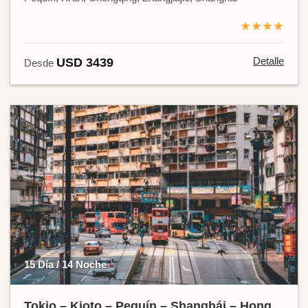
★★★★
Detalle
USD 3439
Desde
15 Día / 14 Noche
Tokio – Kioto – Pequín – Shanghái – Hong