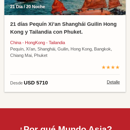
21 Día / 20 Noche
21 días Pequín Xi’an Shanghái Guilin Hong
Kong y Tailandia con Phuket.
China - HongKong - Tailandia
Pequín, Xi’an, Shanghái, Guilin, Hong Kong, Bangkok,
Chiang Mai, Phuket
★★★★
Detalle
USD 5710
Desde
¿Por qué Mundo Asia?