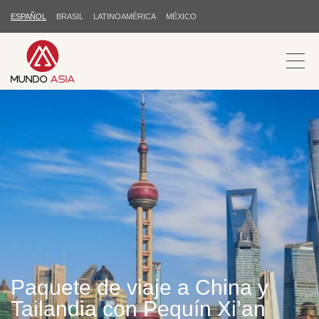
ESPAÑOL
BRASIL
LATINOAMÉRICA
MÉXICO
Paquete de viaje a China y
Tailandia con Pequín Xi’an