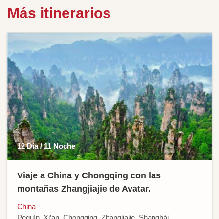
Más itinerarios
12 Día / 11 Noche
Viaje a China y Chongqing con las
montañas Zhangjiajie de Avatar.
China
Pequín, Xi’an, Chongqing, Zhangjiajie, Shanghái