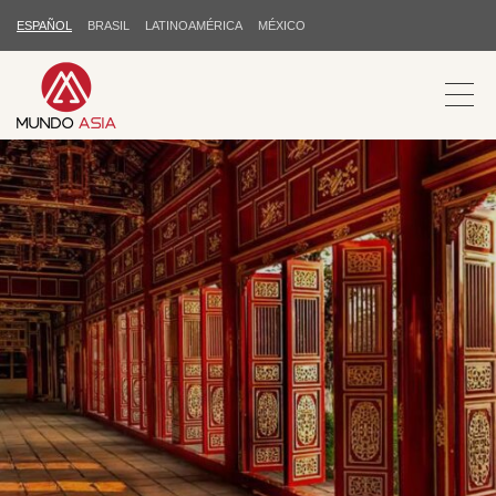
ESPAÑOL
BRASIL
LATINOAMÉRICA
MÉXICO