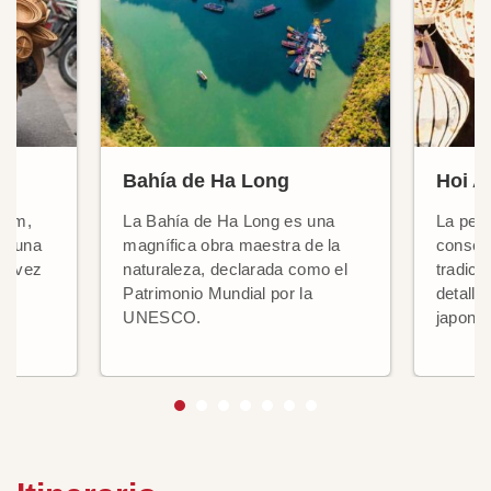
Bahía de Ha Long
Hoi A
tnam,
La Bahía de Ha Long es una
La peq
de una
magnífica obra maestra de la
conser
la vez
naturaleza, declarada como el
tradici
Patrimonio Mundial por la
detalle
UNESCO.
japone