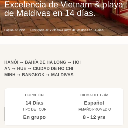
Excelencia de Vietnam & playa
de Maldivas en 14 días.
Página de inicio
Excelencia de Vietnam & playa de Maldivas en 14 días.
HANÓI
➙
BAHÍA DE HA LONG
➙
HOI
AN
➙
HUE
➙
CIUDAD DE HO CHI
MINH
➙
BANGKOK
➙
MALDIVAS
DURACIÓN
IDIOMA DEL GUÍA
14 Días
Español
TIPO DE TOUR
TAMAÑO PROMEDIO
En grupo
8 - 12 yrs