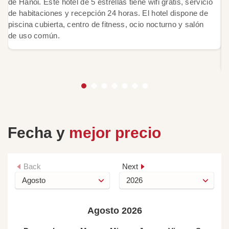
de Hanói. Este hotel de 5 estrellas tiene wifi gratis, servicio
cr
de habitaciones y recepción 24 horas. El hotel dispone de
L
piscina cubierta, centro de fitness, ocio nocturno y salón
c
de uso común.
co
me
z
Fecha y
mejor precio
Back
Next
Agosto 2026