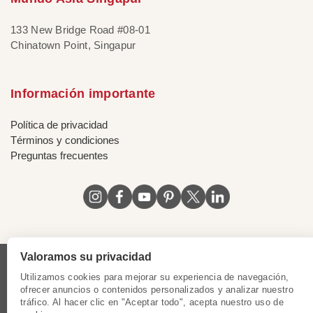
133 New Bridge Road #08-01
Chinatown Point, Singapur
Información importante
Política de privacidad
Términos y condiciones
Preguntas frecuentes
Valoramos su privacidad
Licencia de Vietnam
|
Certificado de Singapur
|
Utilizamos cookies para mejorar su experiencia de navegación,
Certificado de Hong Kong, China
|
Certificado de Chile
|
ofrecer anuncios o contenidos personalizados y analizar nuestro
Certificado de Peru
|
Certificado de Mexico
|
tráfico. Al hacer clic en "Aceptar todo", acepta nuestro uso de