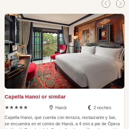
Capella Hanoi or similar
P
★★★★★
Hanói
2 noches
Capella Hanoi, que cuenta con terraza, restaurante y bar,
E
se encuentra en el centro de Hanói, a 4 min a pie de Ópera
n