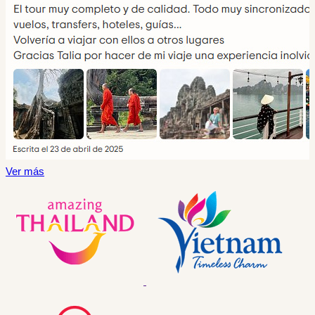
Ver más
V