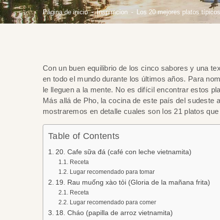
Página de inicio
Inspiracion
Los 20 mejores platos típico
Con un buen equilibrio de los cinco sabores y una te
en todo el mundo durante los últimos años. Para nom
le lleguen a la mente. No es difícil encontrar estos p
Más allá de Pho, la cocina de este país del sudeste a
mostraremos en detalle cuales son los 21 platos que
Table of Contents
20. Cafe sữa đá (café con leche vietnamita)
Receta
Lugar recomendado para tomar
19. Rau muống xào tỏi (Gloria de la mañana frita)
Receta
Lugar recomendado para comer
18. Cháo (papilla de arroz vietnamita)