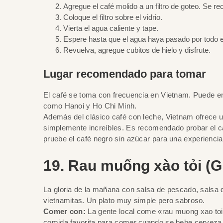
Agregue el café molido a un filtro de goteo. Se 
Coloque el filtro sobre el vidrio.
Vierta el agua caliente y tape.
Espere hasta que el agua haya pasado por todo el fil
Revuelva, agregue cubitos de hielo y disfrute.
Lugar recomendado para tomar
El café se toma con frecuencia en Vietnam. Puede 
como Hanoi y Ho Chi Minh.
Además del clásico café con leche, Vietnam ofrece u
simplemente increíbles. Es recomendado probar el caf
pruebe el café negro sin azúcar para una experiencia
19. Rau muống xào tỏi (Gl
La gloria de la mañana con salsa de pescado, salsa d
vietnamitas. Un plato muy simple pero sabroso.
Comer con:
La gente local come «rau muong xao toi»
comida favorita para comer cuando se bebe cerveza