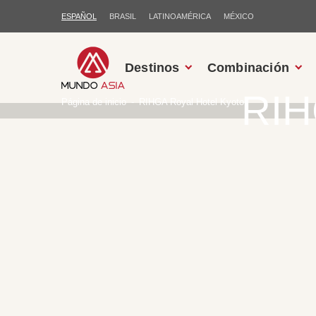
ESPAÑOL
BRASIL
LATINOAMÉRICA
MÉXICO
Destinos
Combinación
RIH
Página de inicio
RIHGA Royal Hotel Kyoto