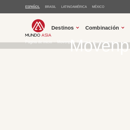
ESPAÑOL
BRASIL
LATINOAMÉRICA
MÉXICO
Destinos
Combinación
Movenpi
Página de inicio
Movenpick Resort & Spa Boracay