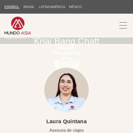
ESPAÑOL
BRASIL
LATINOAMÉRICA
MÉXICO
Página de inicio
Knai Bang Chatt
Knai Bang Chatt
¡Gracias por su apoyo!
Laura Quintana
Asesora de viajes