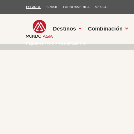
ESPAÑOL
BRASIL
LATINOAMÉRICA
MÉXICO
Destinos
Combinación
Página de inicio
Azerai Can Tho