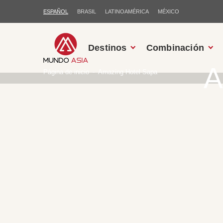
ESPAÑOL
BRASIL
LATINOAMÉRICA
MÉXICO
Destinos
Combinación
A
Página de inicio
Amazing Hotel Sapa