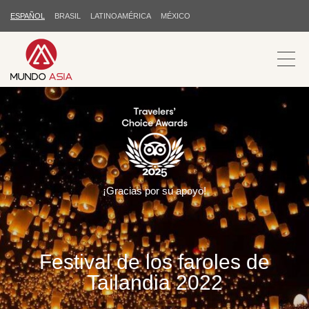
ESPAÑOL
BRASIL
LATINOAMÉRICA
MÉXICO
¡Gracias por su apoyo!
Festival de los faroles de
Tailandia 2022